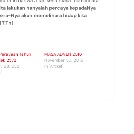
kita tahu bahwa Allah senantiasa memelihara
ita lakukan hanyalah percaya kepadaNya
tera-Nya akan memelihara hidup kita
(T.Th)
Perayaan Tahun
MASA ADVEN 2016
lek 2572
November 30, 2016
y 28, 2021
In "Artikel"
i"