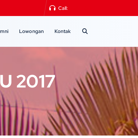
a2mlg@gmail.com
Call:
0341-551871
umni
Lowongan
Kontak
U 2017