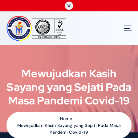
S
k
i
p
t
o
c
o
n
t
Mewujudkan Kasih
e
n
Sayang yang Sejati Pada
t
Masa Pandemi Covid-19
Home
Mewujudkan Kasih Sayang yang Sejati Pada Masa
Pandemi Covid-19