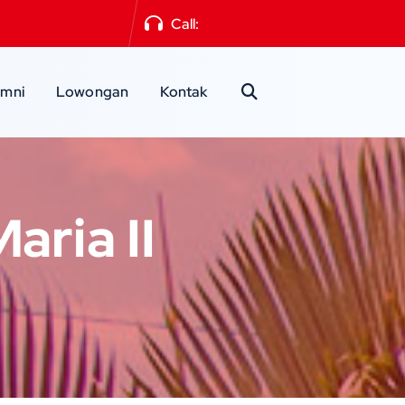
a2mlg@gmail.com
Call:
0341-551871
umni
Lowongan
Kontak
ria II