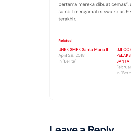
pertama mereka dibuat cemas”, u
sambil mengamati siswa kelas 9 
terakhir.
Related
UNBK SMPK Santa Maria II
UJI CO
April 29, 2018
PELAK
In "Berita"
SANTA 
Februar
In "Beri
Leave a Reply