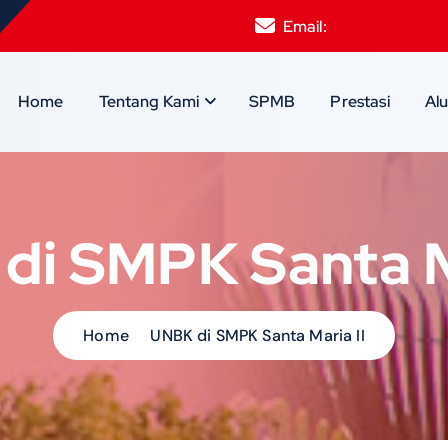
Email:
smpksantamari
Home
Tentang Kami
SPMB
Prestasi
Al
di SMPK Santa Ma
Home
UNBK di SMPK Santa Maria II