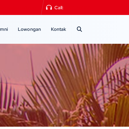
a2mlg@gmail.com
Call:
0341-551871
umni
Lowongan
Kontak