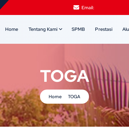
Email:
smpksantamari
Home
Tentang Kami
SPMB
Prestasi
Al
TOGA
Home
TOGA