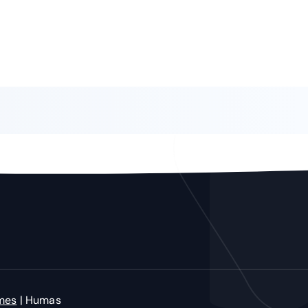
mes
| Humas