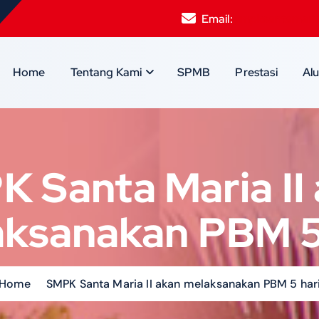
Email:
smpksantamari
Home
Tentang Kami
SPMB
Prestasi
Al
 Santa Maria II
ksanakan PBM 5
Home
SMPK Santa Maria II akan melaksanakan PBM 5 har