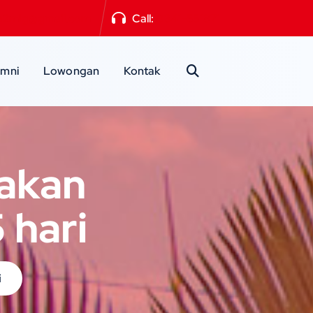
a2mlg@gmail.com
Call:
0341-551871
umni
Lowongan
Kontak
 akan
 hari
i