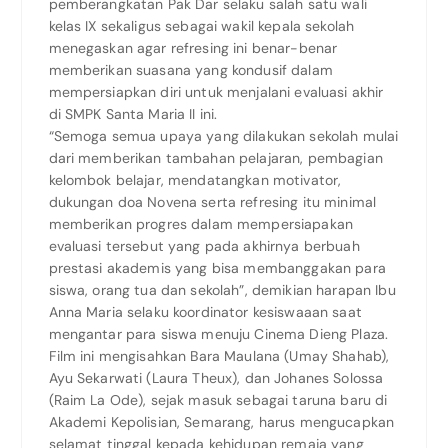
pemberangkatan Pak Dar selaku salah satu wali
kelas IX sekaligus sebagai wakil kepala sekolah
menegaskan agar refresing ini benar-benar
memberikan suasana yang kondusif dalam
mempersiapkan diri untuk menjalani evaluasi akhir
di SMPK Santa Maria II ini.
“Semoga semua upaya yang dilakukan sekolah mulai
dari memberikan tambahan pelajaran, pembagian
kelombok belajar, mendatangkan motivator,
dukungan doa Novena serta refresing itu minimal
memberikan progres dalam mempersiapakan
evaluasi tersebut yang pada akhirnya berbuah
prestasi akademis yang bisa membanggakan para
siswa, orang tua dan sekolah”, demikian harapan Ibu
Anna Maria selaku koordinator kesiswaaan saat
mengantar para siswa menuju Cinema Dieng Plaza.
Film ini mengisahkan Bara Maulana (Umay Shahab),
Ayu Sekarwati (Laura Theux), dan Johanes Solossa
(Raim La Ode), sejak masuk sebagai taruna baru di
Akademi Kepolisian, Semarang, harus mengucapkan
selamat tinggal kepada kehidupan remaja yang