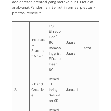
ada deretan prestasi yang mereka buat. Proficiat
anak-anak Panderman. Berikut informasi prestasi-
prestasi tersebut.
IPS:
Elfrado
Dee/
Indones
8C
Juara I
ia
1.
Bahasa
Kota
Studen
Inggris:
Juara II
t News
Elfrado
Dee/
8C
Benedi
Rihand
ct
2.
Creativ
Irving
Juara 1
e
Sebasti
an 9D
Benedi