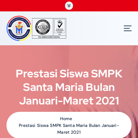
S
k
i
p
t
o
c
o
n
t
Prestasi Siswa SMPK
e
n
Santa Maria Bulan
t
Januari-Maret 2021
Home
Prestasi Siswa SMPK Santa Maria Bulan Januari-
Maret 2021