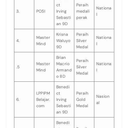
ct
Peraih
Nationa
3.
POSI
Irving
medali
l
Sebasti
perak
an 9D
Krisna
Peraih
Master
Nationa
4.
Waluyo
Silver
Mind
l
9D
Medal
Brian
Peraih
Master
Macrio
Nationa
.5
Silver
Mind
Armand
l
Medal
o 8D
Benedi
LPPIPM
ct
Peraih
Nasion
6.
Belajar.
Irving
Gold
al
com
Sebasti
Medal
an 9D
Benedi