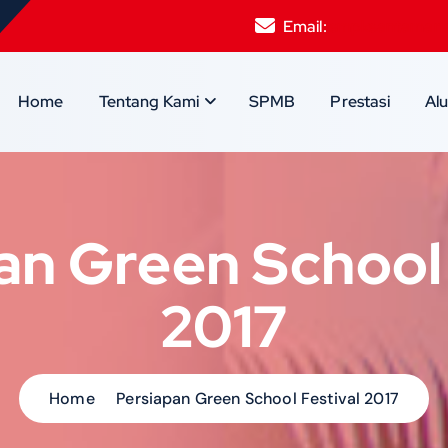
Email:
smpksantamari
Home
Tentang Kami
SPMB
Prestasi
Al
an Green School 
2017
Home
Persiapan Green School Festival 2017