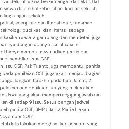
nya. Seluruh siswa bersemangat dan aktif. Hal
an siswa dalam hal kebersihan, karena seluruh
n lingkungan sekolah.
lusi, energi, air dan limbah cair, tanaman
i teknologi, publikasi dan literasi sebagai
nikasikan secara gamblang dan mendetail juga
annya dengan adanya sosialisasi ini
 akhirnya mampu mewujudkan partisipasi
uhi sembilan isue GSF.
 issu GSF, Pak Trianto juga membantui panitia
 pada penilaian GSF juga akan menjadi bagian
 Sebagai langkah terakhir pada hari Jumat, 2
pelaksanaan penilaian juri yang melibatkan
ilan siswa yang akan mempertanggungjawabkan
akan di setiap 9 issu. Sesua dengan jadwal
leh panita GSF, SMPK Santa Maria II akan
6 November 2017.
elah kita lakukan menghasilkan sesuatu yang