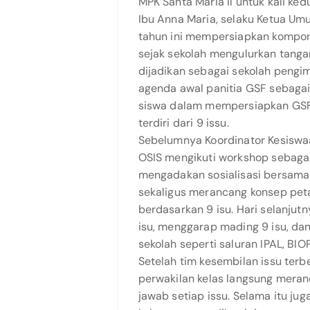
MPK Santa Maria II untuk kali ked
Ibu Anna Maria, selaku Ketua Um
tahun ini mempersiapkan kompo
sejak sekolah mengulurkan tanga
dijadikan sebagai sekolah pengi
agenda awal panitia GSF sebaga
siswa dalam mempersiapkan GSF
terdiri dari 9 issu.
Sebelumnya Koordinator Kesiswa
OSIS mengikuti workshop sebagai
mengadakan sosialisasi bersama
sekaligus merancang konsep peta
berdasarkan 9 isu. Hari selanjut
isu, menggarap mading 9 isu, da
sekolah seperti saluran IPAL, BIO
Setelah tim kesembilan issu ter
perwakilan kelas langsung mera
jawab setiap issu. Selama itu ju