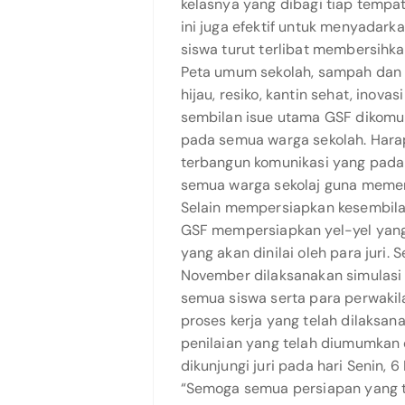
kelasnya yang dibagi tiap tempat
ini juga efektif untuk menyadark
siswa turut terlibat membersihka
Peta umum sekolah, sampah dan po
hijau, resiko, kantin sehat, inovas
sembilan isue utama GSF dikomu
pada semua warga sekolah. Harap
terbangun komunikasi yang pada
semua warga sekolaj guna memen
Selain mempersiapkan kesembilan
GSF mempersiapkan yel-yel yang
yang akan dinilai oleh para juri.
November dilaksanakan simulasi 
semua siswa serta para perwak
proses kerja yang telah dilaksan
penilaian yang telah diumumkan o
dikunjungi juri pada hari Senin, 
“Semoga semua persiapan yang t