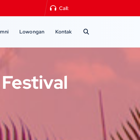
a2mlg@gmail.com
Call:
0341-551871
umni
Lowongan
Kontak
Festival