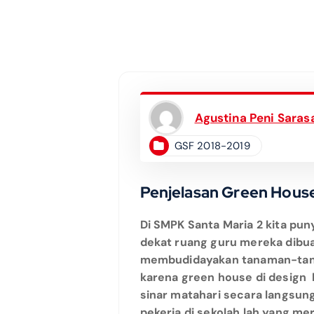
Agustina Peni Sarasa
GSF 2018-2019
Penjelasan Green Hous
Di SMPK Santa Maria 2 kita pu
dekat ruang guru mereka dibua
membudidayakan tanaman-tan
karena green house di design
sinar matahari secara langsun
pekerja di sekolah lah yang 