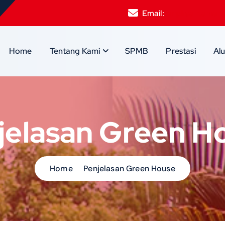
Email:
smpksantamari
Home
Tentang Kami
SPMB
Prestasi
Al
jelasan Green H
Home
Penjelasan Green House