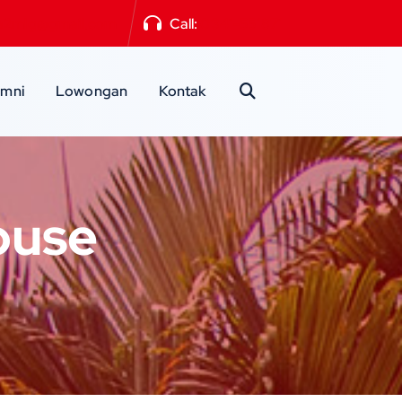
a2mlg@gmail.com
Call:
0341-551871
umni
Lowongan
Kontak
ouse