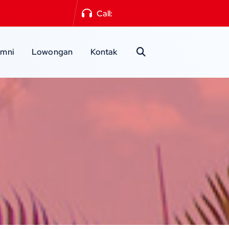
a2mlg@gmail.com
Call:
0341-551871
umni
Lowongan
Kontak