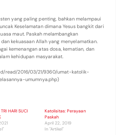
isten yang paling penting, bahkan melampaui
 Puncak Keselamatan dimana Yesus bangkit dari
 kuasa maut. Paskah melambangkan
, dan kekuasaan Allah yang menyelamatkan.
bagai kemenangan atas dosa, kematian, dan
alam kehidupan masyarakat.
or.id/read/2016/03/21/9360/umat-katolik-
jelasannya-umumnya.php)
TRI HARI SUCI
Katolisitas: Perayaan
K
Paskah
 2021
April 22, 2019
el"
In "Artikel"