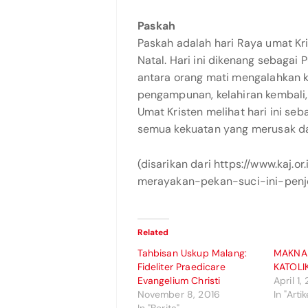
Paskah
Paskah adalah hari Raya umat Kr
Natal. Hari ini dikenang sebagai
antara orang mati mengalahkan
pengampunan, kelahiran kembali
Umat Kristen melihat hari ini se
semua kekuatan yang merusak d
(disarikan dari https://www.kaj.
merayakan-pekan-suci-ini-pen
Related
Tahbisan Uskup Malang:
MAKNA 
Fideliter Praedicare
KATOLI
Evangelium Christi
April 1,
November 8, 2016
In "Artik