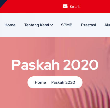
Email:
smpksantamari
Home
Tentang Kami
SPMB
Prestasi
Al
Paskah 2020
Home
Paskah 2020