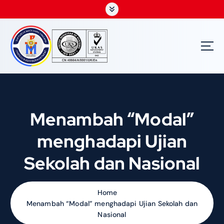
S
k
i
p
t
o
c
o
n
t
Menambah “Modal”
e
n
menghadapi Ujian
t
Sekolah dan Nasional
Home
Menambah “Modal” menghadapi Ujian Sekolah dan
Nasional