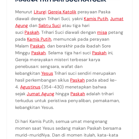
Menurut
Liturgi
Gereja Katolik
perayaan Paska
diawali dengan Trihari Suci, yakni
Kamis Putih
,
Jumat
Agung
dan
Sabtu Suci
atau tiga hari
suci
Paskah
. Trihari Suci diawali dengan
misa
petang
pada
Kamis Putih
, memuncak pada perayaan
Malam
Paskah
, dan berakhir pada ibadah Sore
Minggu
Paskah
. Selama tiga hari suci
Paskah
ini,
Gereja merayakan misteri terbesar karya
penebusan: sengsara, wafat dan
kebangkitan
Yesus
Trihari suci sendiri merupakan
hasil perkembangan siklus
Paskah
pada abad ke-
4.
Agustinus
(354-430) menetapkan bahwa
sejak
Jumat Agung
hingga
Paskah
adalah trihari
terkudus untuk peristiwa penyaliban, pemakaman,
kebangkitan Yesus.
Di hari Kamis Putih, semua umat mengenang
momen saat Yesus sedang makan Paskah bersama
murid-muridNya. Dan di momen itulah, kata-kata