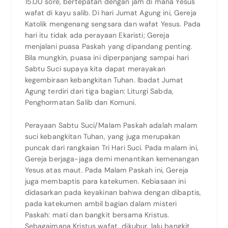
15.00 sore, bertepatan dengan jam di mana Yesus
wafat di kayu salib. Di hari Jumat Agung ini, Gereja
Katolik mengenang sengsara dan wafat Yesus. Pada
hari itu tidak ada perayaan Ekaristi; Gereja
menjalani puasa Paskah yang dipandang penting.
Bila mungkin, puasa ini diperpanjang sampai hari
Sabtu Suci supaya kita dapat merayakan
kegembiraan kebangkitan Tuhan. Ibadat Jumat
Agung terdiri dari tiga bagian: Liturgi Sabda,
Penghormatan Salib dan Komuni.
Perayaan Sabtu Suci/Malam Paskah adalah malam
suci kebangkitan Tuhan, yang juga merupakan
puncak dari rangkaian Tri Hari Suci. Pada malam ini,
Gereja berjaga-jaga demi menantikan kemenangan
Yesus atas maut. Pada Malam Paskah ini, Gereja
juga membaptis para katekumen. Kebiasaan ini
didasarkan pada keyakinan bahwa dengan dibaptis,
pada katekumen ambil bagian dalam misteri
Paskah: mati dan bangkit bersama Kristus.
Sebagaimana Kristus wafat, dikubur, lalu bangkit,