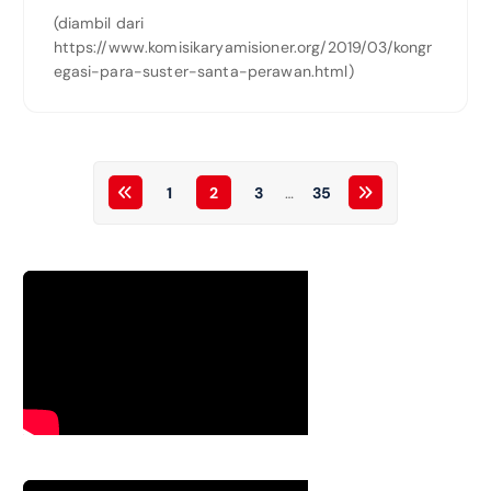
(diambil dari
https://www.komisikaryamisioner.org/2019/03/kongr
egasi-para-suster-santa-perawan.html)
1
2
3
…
35