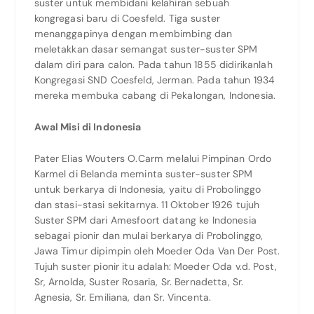
suster untuk membidani kelahiran sebuah
kongregasi baru di Coesfeld. Tiga suster
menanggapinya dengan membimbing dan
meletakkan dasar semangat suster-suster SPM
dalam diri para calon. Pada tahun 1855 didirikanlah
Kongregasi SND Coesfeld, Jerman. Pada tahun 1934
mereka membuka cabang di Pekalongan, Indonesia.
Awal Misi di Indonesia
Pater Elias Wouters O.Carm melalui Pimpinan Ordo
Karmel di Belanda meminta suster-suster SPM
untuk berkarya di Indonesia, yaitu di Probolinggo
dan stasi-stasi sekitarnya. 11 Oktober 1926 tujuh
Suster SPM dari Amesfoort datang ke Indonesia
sebagai pionir dan mulai berkarya di Probolinggo,
Jawa Timur dipimpin oleh Moeder Oda Van Der Post.
Tujuh suster pionir itu adalah: Moeder Oda v.d. Post,
Sr, Arnolda, Suster Rosaria, Sr. Bernadetta, Sr.
Agnesia, Sr. Emiliana, dan Sr. Vincenta.