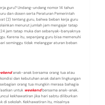
erja guru? Undang-undang nomor 14 tahun
guru dan dosen serta Peraturan Pemerintah
at (2) tentang guru, bahwa beban kerja guru
melainkan menurut jumlah jam mengajar tatap
 24 jam tatap muka dan se­banyak-banyaknya
gu. Karena itu, sepanjang guru bisa memenuhi
ari se­minggu tidak melanggar atu­ran beban
ekend
anak-anak bersama orang tua atau
, kondisi dan kebutuhan anak dalam lingkungan
sebagian orang tua mungkin merasa bahagia
faatkan untuk
weekend
bersama anak-anak.
ncul kekhawatiran jika hari sabtu diliburkan
k di sekolah. Kekhawatiran itu, misalnya