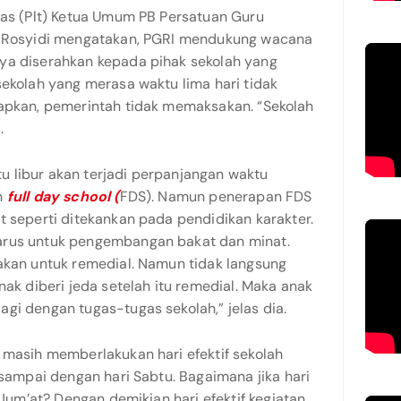
gas (Plt) Ketua Umum PB Persatuan Guru
ah Rosyidi mengatakan, PGRI mendukung wacana
ya diserahkan kepada pihak sekolah yang
sekolah yang merasa waktu lima hari tidak
rapkan, pemerintah tidak memaksakan. “Sekolah
.
 libur akan terjadi perpanjangan waktu
n
full day school (
FDS). Namun penerapan FDS
t seperti ditekankan pada pendidikan karakter.
arus untuk pengembangan bakat dan minat.
nakan untuk remedial. Namun tidak langsung
nak diberi jeda setelah itu remedial. Maka anak
gi dengan tugas-tugas sekolah,” jelas dia.
 masih memberlakukan hari efektif sekolah
 sampai dengan hari Sabtu. Bagaimana jika hari
i Jum’at? Dengan demikian hari efektif kegiatan