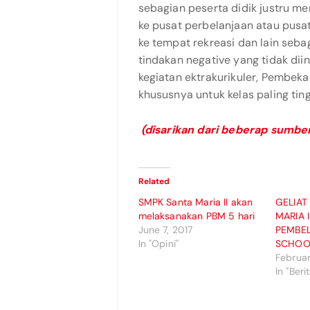
sebagian peserta didik justru me
ke pusat perbelanjaan atau pusa
ke tempat rekreasi dan lain seba
tindakan negative yang tidak dii
kegiatan ektrakurikuler, Pembek
khususnya untuk kelas paling tinggi
(disarikan dari beberap sumbe
Related
SMPK Santa Maria II akan
GELIAT
melaksanakan PBM 5 hari
MARIA 
June 7, 2017
PEMBEL
In "Opini"
SCHOOL
Februar
In "Beri