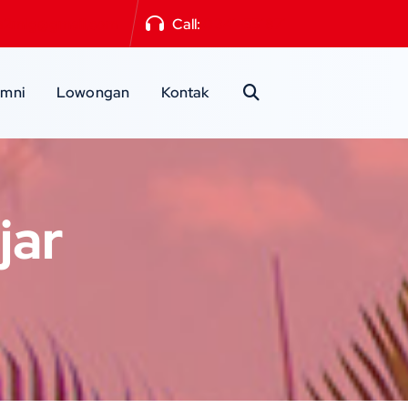
a2mlg@gmail.com
Call:
0341-551871
umni
Lowongan
Kontak
jar