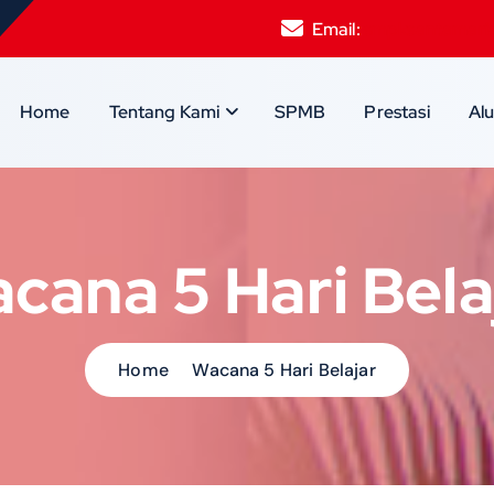
Email:
smpksantamari
Home
Tentang Kami
SPMB
Prestasi
Al
cana 5 Hari Bela
Home
Wacana 5 Hari Belajar