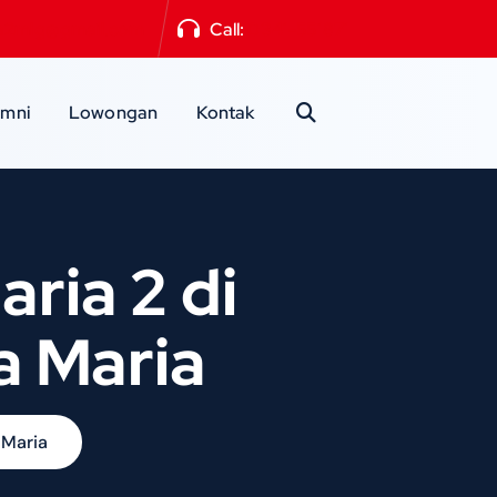
a2mlg@gmail.com
Call:
0341-551871
umni
Lowongan
Kontak
ria 2 di
 Maria
 Maria