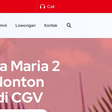
a2mlg@gmail.com
Call:
0341-551871
umni
Lowongan
Kontak
a Maria 2
 Nonton
 di CGV