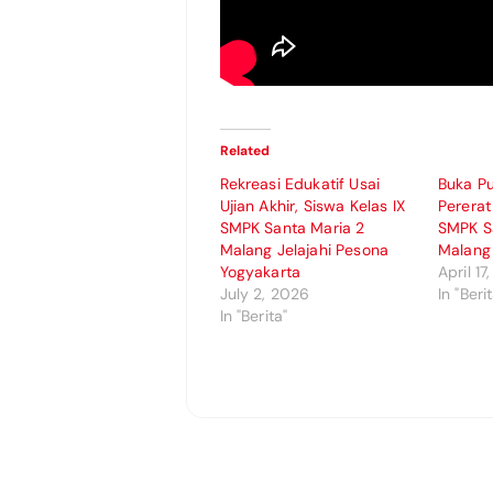
Related
Rekreasi Edukatif Usai
Buka P
Ujian Akhir, Siswa Kelas IX
Perera
SMPK Santa Maria 2
SMPK S
Malang Jelajahi Pesona
Malang
Yogyakarta
April 17
July 2, 2026
In "Beri
In "Berita"