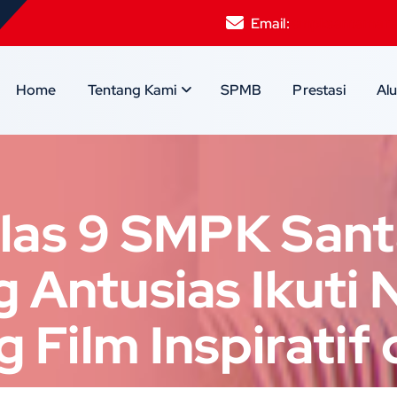
Email:
smpksantamari
Home
Tentang Kami
SPMB
Prestasi
Al
las 9 SMPK Sant
 Antusias Ikuti
 Film Inspiratif