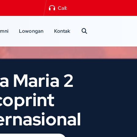
a2mlg@gmail.com
Call:
0341-551871
umni
Lowongan
Kontak
a Maria 2
coprint
ernasional