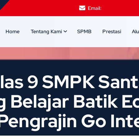
Email:
smpksantamari
Home
Tentang Kami
SPMB
Prestasi
Al
las 9 SMPK Sant
 Belajar Batik E
engrajin Go Int