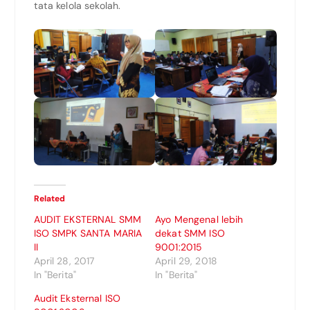
tata kelola sekolah.
Related
AUDIT EKSTERNAL SMM
Ayo Mengenal lebih
ISO SMPK SANTA MARIA
dekat SMM ISO
II
9001:2015
April 28, 2017
April 29, 2018
In "Berita"
In "Berita"
Audit Eksternal ISO