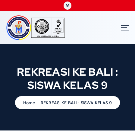
S
k
i
p
t
o
c
o
n
t
REKREASI KE BALI :
e
n
SISWA KELAS 9
t
Home
REKREASI KE BALI : SISWA KELAS 9