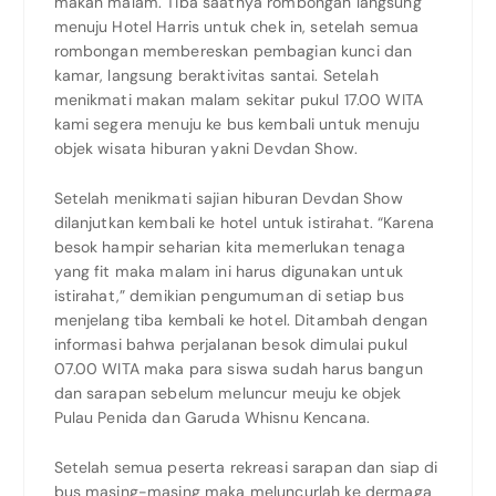
makan malam. Tiba saatnya rombongan langsung
menuju Hotel Harris untuk chek in, setelah semua
rombongan membereskan pembagian kunci dan
kamar, langsung beraktivitas santai. Setelah
menikmati makan malam sekitar pukul 17.00 WITA
kami segera menuju ke bus kembali untuk menuju
objek wisata hiburan yakni Devdan Show.
Setelah menikmati sajian hiburan Devdan Show
dilanjutkan kembali ke hotel untuk istirahat. “Karena
besok hampir seharian kita memerlukan tenaga
yang fit maka malam ini harus digunakan untuk
istirahat,” demikian pengumuman di setiap bus
menjelang tiba kembali ke hotel. Ditambah dengan
informasi bahwa perjalanan besok dimulai pukul
07.00 WITA maka para siswa sudah harus bangun
dan sarapan sebelum meluncur meuju ke objek
Pulau Penida dan Garuda Whisnu Kencana.
Setelah semua peserta rekreasi sarapan dan siap di
bus masing-masing maka meluncurlah ke dermaga