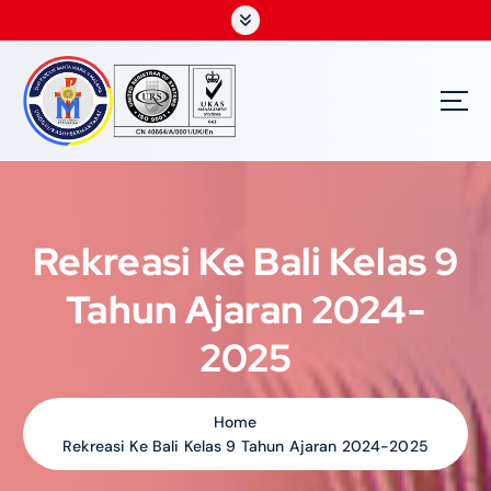
S
k
i
p
t
o
c
o
n
t
Rekreasi Ke Bali Kelas 9
e
n
Tahun Ajaran 2024-
t
2025
Home
Rekreasi Ke Bali Kelas 9 Tahun Ajaran 2024-2025