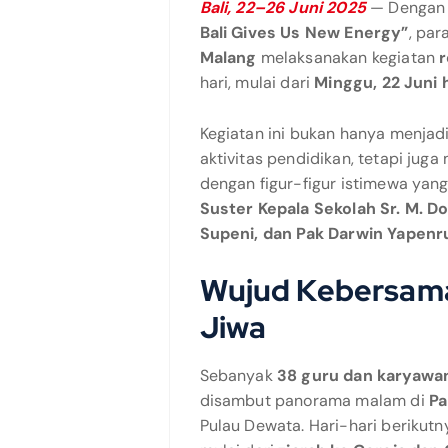
Bali, 22–26 Juni 2025
— Dengan
Bali Gives Us New Energy”
, pa
Malang
melaksanakan kegiatan
r
hari, mulai dari
Minggu, 22 Juni 
Kegiatan ini bukan hanya menja
aktivitas pendidikan, tetapi juga
dengan figur-figur istimewa yang
Suster Kepala Sekolah Sr. M. D
Supeni, dan Pak Darwin Yapenr
Wujud Kebersam
Jiwa
Sebanyak
38 guru dan karyawa
disambut panorama malam di
Pa
Pulau Dewata. Hari-hari berikut