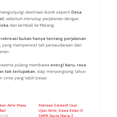
 mengunjungi destinasi ikonik seperti
Desa
ot
, sebelum menutup perjalanan dengan
Soka
dan kembali ke Malang.
a
rekreasi bukan hanya tentang perjalanan
i
, yang mempererat tali persaudaraan dan
anan.
h peserta pulang membawa
energi baru, rasa
n tak terlupakan
, siap menyongsong tahun
 cinta yang lebih besar.
kan Akhir Masa
Rekreasi Edukatif Usai
Bali
Ujian Akhir, Siswa Kelas IX
, 2024
SMPK Santa Maria 2