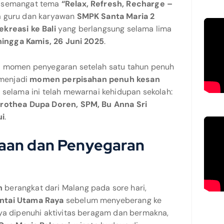
 semangat tema
“Relax, Refresh, Recharge –
ra guru dan karyawan
SMPK Santa Maria 2
ekreasi ke Bali
yang berlangsung selama lima
hingga Kamis, 26 Juni 2025
.
di momen penyegaran setelah satu tahun penuh
 menjadi
momen perpisahan penuh kesan
 selama ini telah mewarnai kehidupan sekolah:
orothea Dupa Doren, SPM, Bu Anna Sri
ui
.
aan dan Penyegaran
n
berangkat dari Malang pada sore hari,
ntai Utama Raya
sebelum menyeberang ke
nya dipenuhi aktivitas beragam dan bermakna,