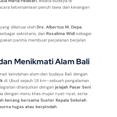
Gua Maria Palasari
, wisata budaya di
 acara kebersamaan penuh tawa dan kenangan
 yang diketuai oleh
Drs. Albertus M. Depa
,
sebagai sekretaris, dan
Rosalima Widi
sebagai
mpakan panitia membuat perjalanan berjalan
dan Menikmati Alam Bali
ikmati keindahan alam dan budaya Bali dengan
lk
di Ubud sejauh 1,8 km—sebuah pengalaman
 Kegiatan dilanjutkan dengan
jelajah Pasar Seni
bu
dengan menu khas mujair nyat-nyat, serta
ah kenang bersama Suster Kepala Sekolah
purna tugas atau berpindah
.