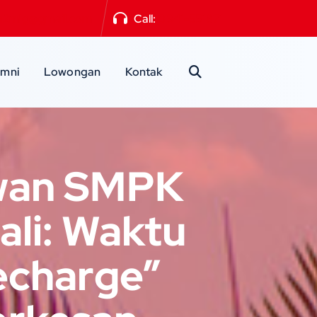
a2mlg@gmail.com
Call:
0341-551871
umni
Lowongan
Kontak
awan SMPK
ali: Waktu
Recharge”