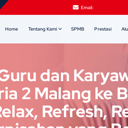
Email:
smpksantamari
Home
Tentang Kami
SPMB
Prestasi
Al
 Guru dan Kary
ia 2 Malang ke B
elax, Refresh, 