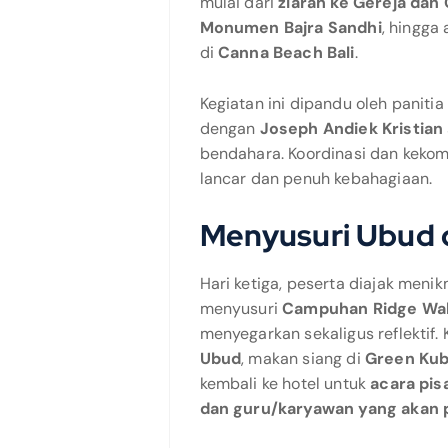
mulai dari
ziarah ke Gereja dan 
Monumen Bajra Sandhi
, hingga
di
Canna Beach Bali
.
Kegiatan ini dipandu oleh panitia
dengan
Joseph Andiek Kristian
bendahara. Koordinasi dan keko
lancar dan penuh kebahagiaan.
Menyusuri Ubud 
Hari ketiga, peserta diajak men
menyusuri
Campuhan Ridge Wa
menyegarkan sekaligus reflektif.
Ubud
, makan siang di
Green Ku
kembali ke hotel untuk
acara pis
dan guru/karyawan yang akan 