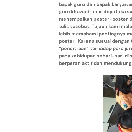
bapak guru dan bapak karyawa
guru khawatir muridnya luka 
menempelkan poster-poster da
tulis tesebut. Tujuan kami mela
lebih memahami pentingnya me
poster. Karena susuai dengan t
“pencitraan” terhadap para jur
pada kehidupan sehari-hari di s
berperan aktif dan mendukung 