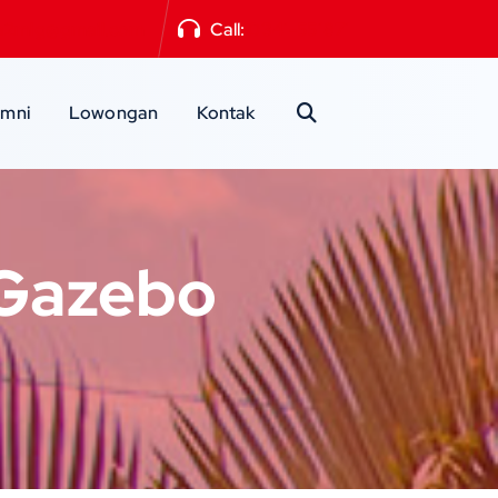
a2mlg@gmail.com
Call:
0341-551871
umni
Lowongan
Kontak
 Gazebo