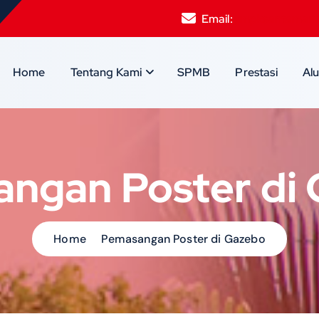
Email:
smpksantamari
Home
Tentang Kami
SPMB
Prestasi
Al
ngan Poster di
Home
Pemasangan Poster di Gazebo