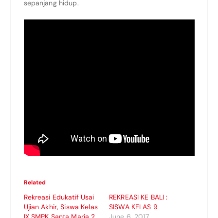
sepanjang hidup.
Related
Rekreasi Edukatif Usai
REKREASI KE BALI :
Ujian Akhir, Siswa Kelas
SISWA KELAS 9
IX SMPK Santa Maria 2
June 6, 2017