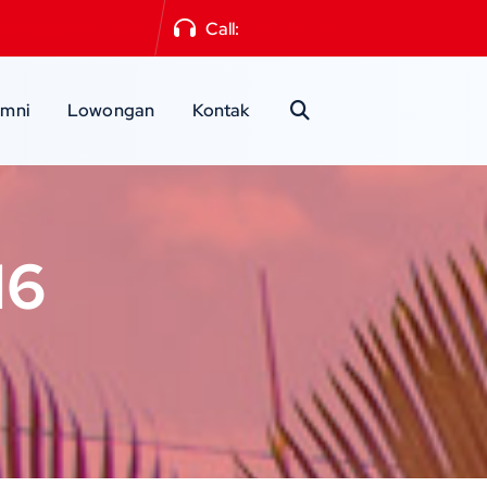
a2mlg@gmail.com
Call:
0341-551871
umni
Lowongan
Kontak
16