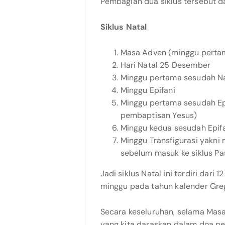
Pembagian dua siklus tersebut da
Siklus Natal
Masa Adven (minggu perta
Hari Natal 25 Desember
Minggu pertama sesudah Na
Minggu Epifani
Minggu pertama sesudah Ep
pembaptisan Yesus)
Minggu kedua sesudah Epifa
Minggu Transfigurasi yakni 
sebelum masuk ke siklus P
Jadi siklus Natal ini terdiri dari
minggu pada tahun kalender Greg
Secara keseluruhan, selama Mas
yang kita daraskan dalam doa p