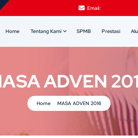
Email:
smpksantamari
Home
Tentang Kami
SPMB
Prestasi
Al
ASA ADVEN 20
Home
MASA ADVEN 2016