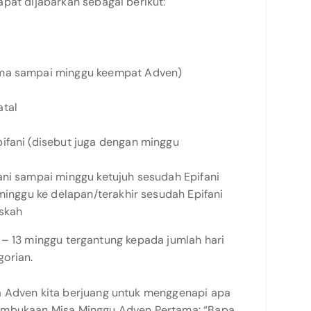
pat dijabarkan sebagai berikut:
ma sampai minggu keempat Adven)
tal
ifani (disebut juga dengan minggu
ni sampai minggu ketujuh sesudah Epifani
minggu ke delapan/terakhir sesudah Epifani
askah
 12 – 13 minggu tergantung kepada jumlah hari
orian.
a Adven kita berjuang untuk menggenapi apa
embukaan Misa Minggu Adven Pertama: “Bapa