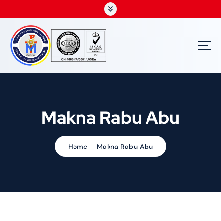
S
k
i
p
t
o
c
o
n
t
Makna Rabu Abu
e
n
t
Home
Makna Rabu Abu