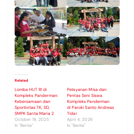
Related
Lomba HUT RI di
Pelayanan Misa dan
Kompleks Panderman:
Pentas Seni Siswa
Kebersamaan dan
Kompleks Panderman
Sportivitas TK, SD,
di Paroki Santo Andreas
SMPK Santa Maria 2
Tidar
October 19, 2025
April 4, 2026
In "Berita"
In "Berita"