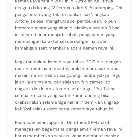
Kemah Raya tanun 2017 ini diikuti oleh 198 siswa
dengan didukung 12 Pembina dan 8 Pendamping. “Ini
pengalaman yang tak terlupakan Kak”, ungkap
Antony selesai mengikuti apel pembukaan. Ia pun
berharap acara yang akan dijalaninya selama 3 hari
ini benar-benar menjadi sebah pengalaman yang
membangun karakter sesuai dengan harapan
kamabigus saat membuka acara Kemah raya ini.
Kegiatan dalam kemah raya tahun 2017 diisi dengan
materi pembinaan mental, praktik memasak menu
makan malam yakni nasi goreng, lomba yel-yel regu,
jalan-jalan malam, penjelajahan, fun games, api
unggun, dan lomba-lomba antar regu. “Puji Tuhan
semua rencana yang sudah kami rancang bisa
dilaksanakan selama tiga hari ini,” demikian ungkap
Kak Yosi selaku koordinator kemah raya tahun ini.
Pada apel penutupan, Sr. Dorothea, SPM masih
menegaskan bagaimana pengalaman kemah raya ini
harus memberikan sesuatu yang membuat masing-