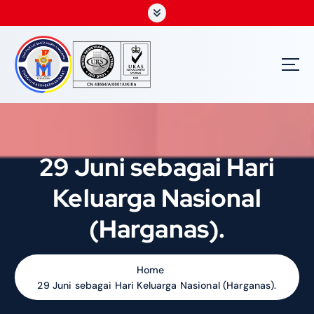
S
k
i
p
t
o
c
o
n
t
29 Juni sebagai Hari
e
n
Keluarga Nasional
t
(Harganas).
Home
29 Juni sebagai Hari Keluarga Nasional (Harganas).