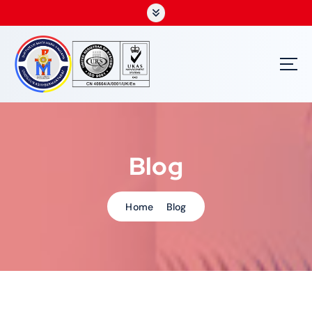
S
k
i
p
t
o
c
o
n
t
Blog
e
n
t
Home
Blog