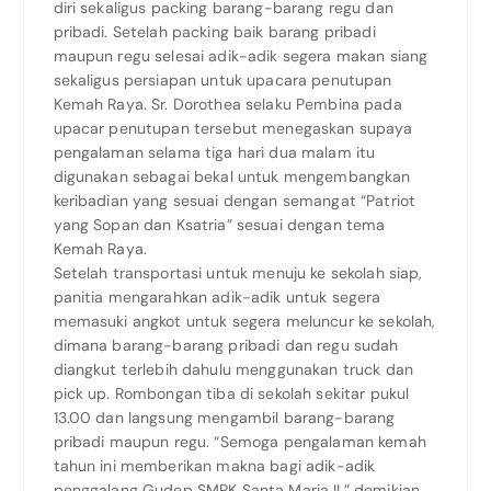
diri sekaligus packing barang-barang regu dan
pribadi. Setelah packing baik barang pribadi
maupun regu selesai adik-adik segera makan siang
sekaligus persiapan untuk upacara penutupan
Kemah Raya. Sr. Dorothea selaku Pembina pada
upacar penutupan tersebut menegaskan supaya
pengalaman selama tiga hari dua malam itu
digunakan sebagai bekal untuk mengembangkan
keribadian yang sesuai dengan semangat “Patriot
yang Sopan dan Ksatria” sesuai dengan tema
Kemah Raya.
Setelah transportasi untuk menuju ke sekolah siap,
panitia mengarahkan adik-adik untuk segera
memasuki angkot untuk segera meluncur ke sekolah,
dimana barang-barang pribadi dan regu sudah
diangkut terlebih dahulu menggunakan truck dan
pick up. Rombongan tiba di sekolah sekitar pukul
13.00 dan langsung mengambil barang-barang
pribadi maupun regu. “Semoga pengalaman kemah
tahun ini memberikan makna bagi adik-adik
penggalang Gudep SMPK Santa Maria II,” demikian