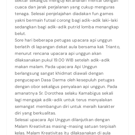
sekitar sekaligus menguji ketahanan mental dengan
cuaca dan jarak perjalanan yang cukup menguras
tenaga. Selesai penjelajahan diadakan fun games
yakni bermain futsal corong bagi adik-adik laki-laki
sedangkan bagi adik-adik putrid lomba menangkap
belut.
Sore hari beberapa petugas upacara api unggun
berlatih di lapangan dekat aula bersama kak Trianto,
menurut rencana upacara api unggun akan
dilaksanakan pukul 19.00 WIB setelah adik-adik
makan malam. Pada upacara Api Unggun
berlangsung sangat khidmat diawali dengan
pengucapan Dasa Darma oleh kesepuluh petugas
dengan obor sekaligus penyalaan api unggun. Pada
amanatnya Sr. Dorothea selaku Kamabigus sekali
lagi mengajak adik-adik untuk terus menyalakan
semangat membangun diri untuk meraih karakter
diri yang berkualitas.
Selesai upacara Api Unggun dilanjutkan dengan
Malam Kreativitas masing-masing satuan terpisah
kelas. Malam Kreativitas itu dilaksanakan di aula